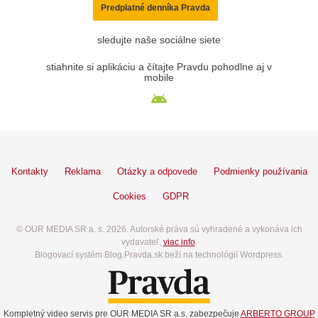
Predplatné denníka Pravda
sledujte naše sociálne siete
stiahnite si aplikáciu a čítajte Pravdu pohodlne aj v
mobile
Kontakty
Reklama
Otázky a odpovede
Podmienky používania
Cookies
GDPR
© OUR MEDIA SR a. s. 2026. Autorské práva sú vyhradené a vykonáva ich
vydavateľ,
viac info
.
Blogovací systém Blog.Pravda.sk beží na technológií Wordpress.
Kompletný video servis pre OUR MEDIA SR a.s. zabezpečuje
ARBERTO GROUP