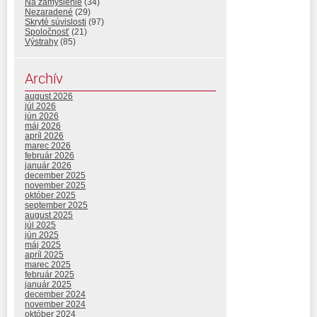
Na zamyslenie
(34)
Nezaradené
(29)
Skryté súvislosti
(97)
Spoločnosť
(21)
Výstrahy
(85)
Archív
august 2026
júl 2026
jún 2026
máj 2026
apríl 2026
marec 2026
február 2026
január 2026
december 2025
november 2025
október 2025
september 2025
august 2025
júl 2025
jún 2025
máj 2025
apríl 2025
marec 2025
február 2025
január 2025
december 2024
november 2024
október 2024