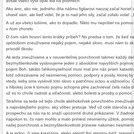
avšak všetci vyšli opäť iba na posmech.
Ako áno, ako nie, jedného dňa nášmu figliarovi naozaj začal horieť 
uhasiť sám, ale keď videl, že je to nad jeho sily, začal zúfalo volať: „
A už asi všetci tušíme, ako to dopadlo. Nikto mu neprišiel na pomoc
v ňom zhorelo.
O čom nám hovorí tento krátky príbeh? No predsa o tom, že keď 
spôsobom zneužívame nejaký pojem, nejaké slovo, musí nám to skô
privodiť škodu.
Ak teda zneužívame a v neuveriteľnej povrchnosti takmer každý deň
bezmyšlienkovite vyslovujeme jeden z absolútne najvyšších pojmov,
pojem Boh, takáto ľahkomyseľnosť musí mať pre nás priam katastro
totiž odrezávame od nesmiernej pomoci, podpory a posily, ktorej b
vtedy, keby sme vyslovili toto slovo s patričnou úctou a vážnosťou. 
v hlbokej úcte k tomuto pojmu schopná plne zachvievať celá naša d
už sú to chvíle radosti a vďačnosti, alebo bolesti a prosby o pomoc.
Stráňme sa teda od tejto chvíle akéhokoľvek povrchného zneužívan
a najsvätejšieho pojmu, aký vôbec jestvuje. Veď už celé stáročia 
prospechu sa nás na to snaží upozorniť druhé prikázanie. V žiadn
napokon to, čo nám mohlo a malo priniesť nesmierny úžitok, pomoc
našej povrchnosti a bezmyšlienkovitosti prinesie nakoniec nesmier
A je jedno, či sme kresťania, alebo ateisti! Ani ateistov totiž, pres