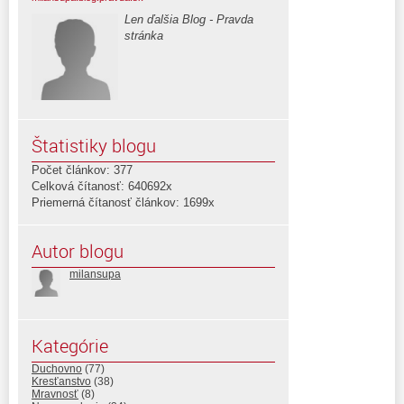
Len ďalšia Blog - Pravda
stránka
Štatistiky blogu
Počet článkov: 377
Celková čítanosť: 640692x
Priemerná čítanosť článkov: 1699x
Autor blogu
milansupa
Kategórie
Duchovno
(77)
Kresťanstvo
(38)
Mravnosť
(8)