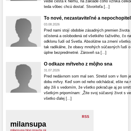
vedie cesta k Nemu, na základe čoho vzniká celk
teda vôbec chcú dostať. Stvoriteľa [...]
To nové, nezastaviteľné a nepochopiteľ
03.08.2026
Pred nami stojí obdobie zásadných premien života 
očistená a oslobodená od všetkého ťaživého, čo na
odklonu ľudí od Svetla. Absolútne sa zmení všetk
tak radikálne, že obavy mnohých súčasných ľudí o 
úplne bezpredmetné. Zároveň sa [...]
O odkaze mŕtveho z môjho sna
31.07.2026
Pred nedávnom som mal sen. Stretol som v ňom je
dobu mŕtvy. Keď som od neho odchádzal, ešte na m
aby žili s vedomím, že všetko pokračuje aj po smrti!
všetkým pripomínam: „Žite svoj súčasný život s v
všetko ďalej [...]
RSS
milansupa
milansupa.blog.pravda.sk