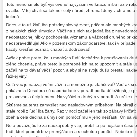
Toto meno smelo byť vyslovené najvyšším veľkňazom iba raz v roku
sviatku. V tej chvíli sa takmer celý národ, zhromaždený v chráme a 
kolená.
Dnes je to už žiaľ, iba prázdny slovný zvrat, pričom ale mnohých k
z nejakých zlých úmyslov. Väčšina z nich tak jedná iba z nevedomost
nedostatočnej hĺbky pochopenia významu a vážnosti druhého priká
neospravedlňuje! Ako v pozemskom zákonodarstve, tak i v prípade 
každý kresťan poznať, chápať a dodržiavať!
Avšak práve preto, že u mnohých ľudí dochádza k porušovaniu dru
zlého chcenia, práve preto je potrebné ich na to upozorniť a stále 
začali na to dávať väčší pozor, a aby si na svoju dušu prestali nak
ťažkej viny.
Celá vec je naozaj veľmi vážna a nemožno ju zľahčovať! Veď ak si 
prikázania Desatora sú usporiadané v poradí podľa dôležitosti, je p
prejavovania úcty k menu Najvyššieho druhým v poradí. A určite ni
Skúsme sa teraz zamyslieť nad nasledovným príbehom: Na okraji dedin
stále robil z ľudí iba žarty. Raz v noci začal len tak zo zábavy kričať:
zbehla celá dedina s úmyslom pomôcť mu v jeho nešťastí. On sa vš
No a považujúc to za naozaj dobrý vtip, urobil to po nejakom čase e
ľudí, ktorí pribehli bez premýšľania a s ochotou pomôcť. Nebolo ich