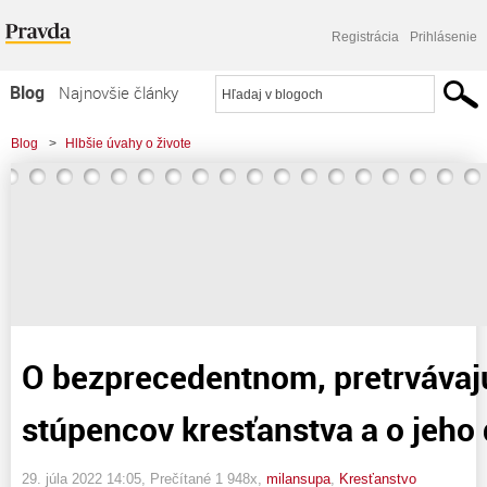
Registrácia
Prihlásenie
Blog
Najnovšie články
Najčítanejšie články
Blog
>
Hlbšie úvahy o živote
Najkomentovanejšie články
>
O bezprecedentnom, pretrvávajúcom hriechu stúpencov kresťanstva a o jeho
Zoznam blogov
dôsledkoch
Komerčné blogy
O bezprecedentnom, pretrváva
stúpencov kresťanstva a o jeho
29. júla 2022 14:05
, Prečítané 1 948x,
milansupa
,
Kresťanstvo