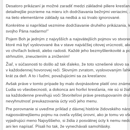
Desatoro prikázaní je možné zaradiť medzi základné piliere kresťan
detailnejšie pozrieme na mieru ich dodržiavania bežnými veriacimi
na tieto elementárne základy sa nedbá a sú trvalo ignorované.
Konkrétne si napríklad vezmime dodržiavanie druhého prikázania,
svojho Pána nadarmo!“
Pojem Boh je jedným z najvyšších a najsvätejších pojmov vo stvorení
ktoré má byť vyslovované iba v stave najväčšej citovej vrúcnosti, ak
vo chvíľach bolesti, alebo radosti. Každé jeho bezmyšlienkovité a p
strhnutím, zneuctením a znížením!
Žiaľ, v súčasnosti to došlo až tak ďaleko, že toto vznešené slovo s
v každodennej hovorovej reči. Slovným zvratom, vyslovovaným ľahk
krát za deň. A to i ľuďmi, považujúcimi sa za kresťanov.
Avšak práve v tomto prípade by malo dvojnásobne platiť ono známe,
Ľudia vo všeobecnosti, a dokonca ani horliví kresťania, nie sú si ž
sa každodenne previňujú voči Stvoriteľovi práve prestupovaním dr
nevyhnutnosť preukazovania úcty voči jeho menu.
Pre porovnanie si uveďme príklad z dávnej histórie židovského náro
najposvätnejšiemu pojmu na oveľa vyššej úrovni, ako je tomu vo v
vyjadrujúci meno Najvyššieho, si židia z posvätnej úcty k nemu nedo
ani len napísať. Písali ho tak, že vynechávali samohlásky.