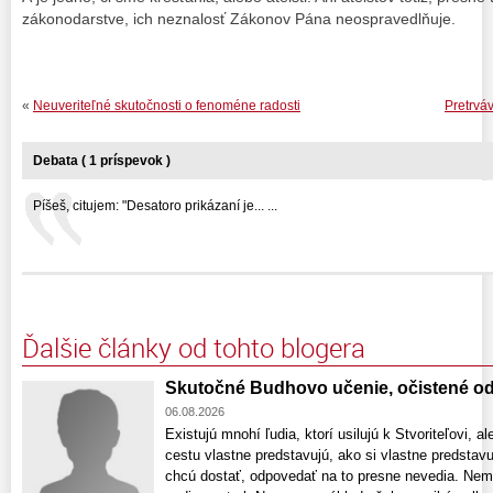
zákonodarstve, ich neznalosť Zákonov Pána neospravedlňuje.
«
Neuveriteľné skutočnosti o fenoméne radosti
Pretrvá
Debata ( 1 príspevok )
Píšeš, citujem: "Desatoro prikázaní je... ...
Ďalšie články od tohto blogera
Skutočné Budhovo učenie, očistené od
06.08.2026
Existujú mnohí ľudia, ktorí usilujú k Stvoriteľovi, a
cestu vlastne predstavujú, ako si vlastne predstav
chcú dostať, odpovedať na to presne nevedia. Nem