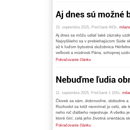
Aj dnes sú možné b
15. septembra 2025, Prečítané 843x,
milan
Aj dnes sa môžu udiať také zázraky uzdra
Najvyššieho sa v prebiehajúcom Súde sk
až k ľuďom bytostná služobnica Hérfelin
veľkosti a múdrosti Pána, schopnej uzdr
Pokračovanie článku
Nebuďme ľudia ob
11. septembra 2025, Prečítané 1 155x,
mila
Človek sa sám, dobrovoľne, slobodne a z
Rozhodol sa totiž nevnímať ju celú, ale l
neho nič ďalšieho nejestvuje. A všetko 
ktoré činí, celá jeho životná orientácia s
Pokračovanie článku