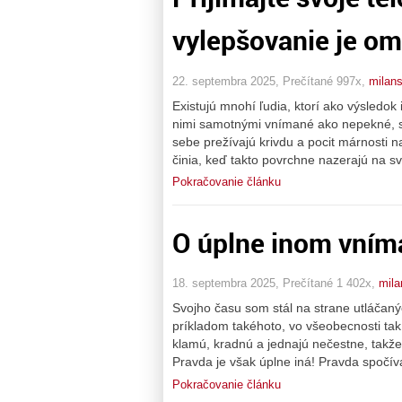
vylepšovanie je om
22. septembra 2025, Prečítané 997x,
milan
Existujú mnohí ľudia, ktorí ako výsledok
nimi samotnými vnímané ako nepekné, st
sebe prežívajú krivdu a pocit márnosti
činia, keď takto povrchne nazerajú na sv
Pokračovanie článku
O úplne inom vníman
18. septembra 2025, Prečítané 1 402x,
mil
Svojho času som stál na strane utláčanýc
príkladom takéhoto, vo všeobecnosti tak v
klamú, kradnú a jednajú nečestne, takže
Pravda je však úplne iná! Pravda spočív
Pokračovanie článku