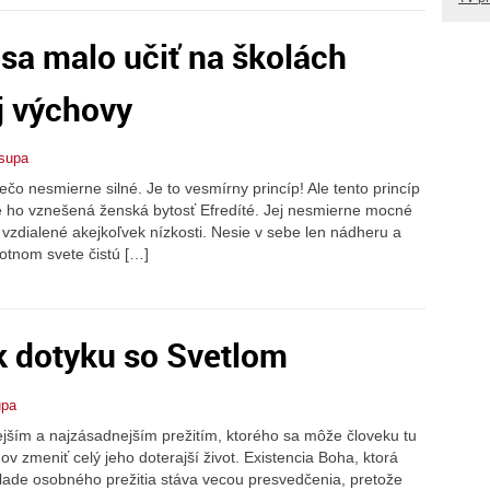
 sa malo učiť na školách
j výchovy
supa
ečo nesmierne silné. Je to vesmírny princíp! Ale tento princíp
je ho vznešená ženská bytosť Efredíté. Jej nesmierne mocné
a vzdialené akejkoľvek nízkosti. Nesie v sebe len nádheru a
motnom svete čistú […]
k dotyku so Svetlom
upa
ejším a najzásadnejším prežitím, ktorého sa môže človeku tu
 zmeniť celý jeho doterajší život. Existencia Boha, ktorá
áklade osobného prežitia stáva vecou presvedčenia, pretože