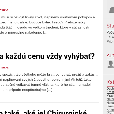
ansupa
, musí si osvojiť trvalý život, naplnený vnútorným pokojom a
ečiť jeho ďalšie, budúce bytie. Prečo? Pretože nitky
Šta
dú tkáčmi osudu vo veľkom triedení, ktoré v súčasnosti
sté a mieruplné naladenie, […]
Poče
Celk
Prie
 každú cenu vždy vyhýbať?
Aut
ansupa
dispozícii. Zo všetkého môže brať, ochutnať, prežiť a zakúsiť.
naplňovaní svojich žiadostí utrpenie iným! Ak totiž takto
Kat
du začnú votkávať temné vlákna, ktoré ho stiahnu nadol.
Duch
adnom prípade nespôsobujme […]
Kres
Mrav
Na z
Neza
Skryt
o také, aké je! Chirurgické
Spol
Výst