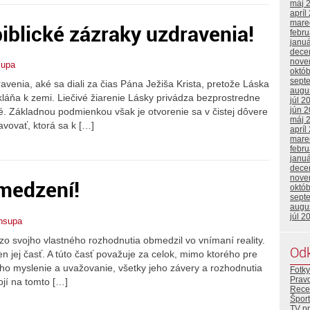
máj 
apríl
mare
iblické zázraky uzdravenia!
febr
janu
dece
nove
supa
októ
sept
venia, aké sa diali za čias Pána Ježiša Krista, pretože Láska
augu
láňa k zemi. Liečivé žiarenie Lásky privádza bezprostredne
júl 2
jún 
é. Základnou podmienkou však je otvorenie sa v čistej dôvere
máj 
avovať, ktorá sa k […]
apríl
mare
febr
janu
dece
nove
medzení!
októ
sept
augu
júl 2
nsupa
o svojho vlastného rozhodnutia obmedzil vo vnímaní reality.
Od
en jej časť. A túto časť považuje za celok, mimo ktorého pre
jeho myslenie a uvažovanie, všetky jeho závery a rozhodnutia
Fotky
Prav
tojí na tomto […]
Rece
Šport
TV p