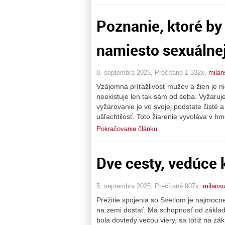
Poznanie, ktoré by
namiesto sexuálne
8. septembra 2025, Prečítané 1 332x,
milan
Vzájomná príťažlivosť mužov a žien je ni
neexistuje len tak sám od seba. Vyžaru
vyžarovanie je vo svojej podstate čisté 
ušľachtilosť. Toto žiarenie vyvoláva v h
Pokračovanie článku
Dve cesty, vedúce 
5. septembra 2025, Prečítané 907x,
milans
Prežitie spojenia so Svetlom je najmocn
na zemi dostať. Má schopnosť od základov
bola dovtedy vecou viery, sa totiž na z