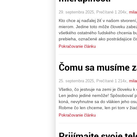
29. septembra 2025, Prečítané 1 204x,
mil
Kto chce aj naďalej žiť v našom stvorení
mierom. Jedine toto môže človeku zabezp
všetkého ostatného ľudského chcenia bu
prebieha, označené ako postrádajúce či
Pokračovanie článku
Čomu sa musíme za
25. septembra 2025, Prečítané 1 214x,
mil
Všetko, čo jestvuje na zemi je človeku k 
Len jedno jediné nemôže! Spôsobovať pri 
koná, nevyhnutne sa do vlákien jeho osu
Robme čo len chceme, len pri tom v ži
Pokračovanie článku
Prijímajte svoje tel