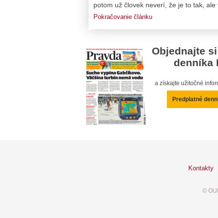
potom už človek neverí, že je to tak, ale v
Pokračovanie článku
Objednajte si
denníka 
a získajte užitočné inf
Predplatné denn
Kontakty
© OUR