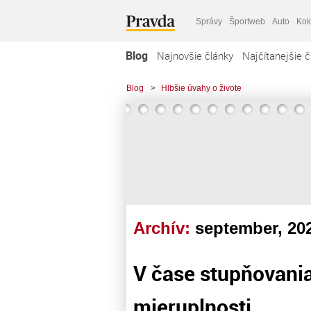
Správy
Športweb
Auto
Kok
Blog
Najnovšie články
Najčítanejšie č
Blog
>
Hlbšie úvahy o živote
Archív:
september, 20
V čase stupňovania
mieruplnosti