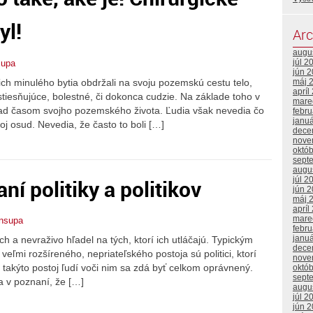
yl!
Arc
augu
júl 2
supa
jún 
 ich minulého bytia obdržali na svoju pozemskú cestu telo,
máj 
apríl
iesňujúce, bolestné, či dokonca cudzie. Na základe toho v
mare
 nad časom svojho pozemského života. Ľudia však nevedia čo
febr
janu
oj osud. Nevedia, že často to boli […]
dece
nove
októ
sept
augu
í politiky a politikov
júl 2
jún 
máj 
apríl
mare
ansupa
febr
janu
h a nevraživo hľadel na tých, ktorí ich utláčajú. Typickým
dece
eľmi rozšíreného, nepriateľského postoja sú politici, ktorí
nove
 takýto postoj ľudí voči nim sa zdá byť celkom oprávnený.
októ
sept
a v poznaní, že […]
augu
júl 2
jún 