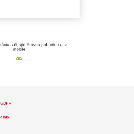
likáciu a čítajte Pravdu pohodlne aj v
mobile
GDPR
c info
.