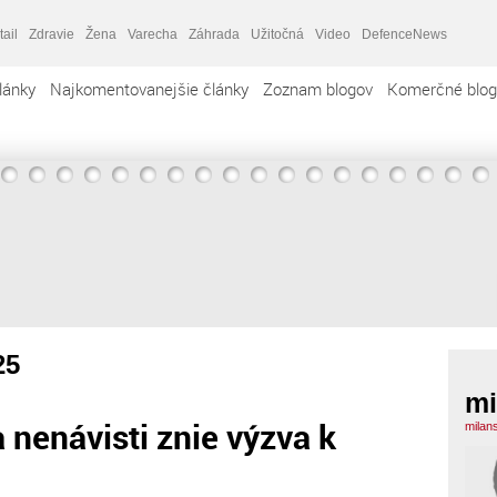
tail
Zdravie
Žena
Varecha
Záhrada
Užitočná
Video
DefenceNews
lánky
Najkomentovanejšie články
Zoznam blogov
Komerčné blog
25
mi
 nenávisti znie výzva k
milan