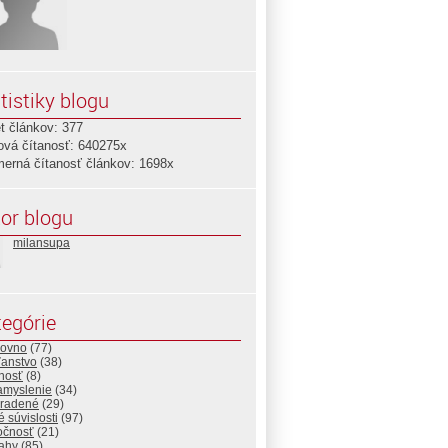
tistiky blogu
t článkov: 377
ová čítanosť: 640275x
merná čítanosť článkov: 1698x
or blogu
milansupa
egórie
ovno
(77)
ťanstvo
(38)
nosť
(8)
amyslenie
(34)
radené
(29)
é súvislosti
(97)
očnosť
(21)
rahy
(85)