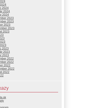
2024
 2024
c 2024
uár 2024
ár 2024
mber 2023
mber 2023
ber 2023
ember 2023
st 2023
023
2023
2023
 2023
c 2023
uár 2023
ár 2023
mber 2022
mber 2022
ber 2022
ember 2022
st 2022
022
kazy
da.sk
pty
rogram