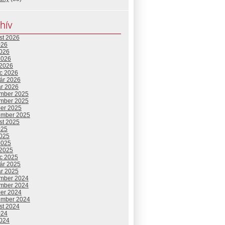
hív
st 2026
026
2026
2026
 2026
c 2026
uár 2026
ár 2026
mber 2025
mber 2025
ber 2025
ember 2025
st 2025
025
2025
2025
 2025
c 2025
uár 2025
ár 2025
mber 2024
mber 2024
ber 2024
ember 2024
st 2024
024
2024