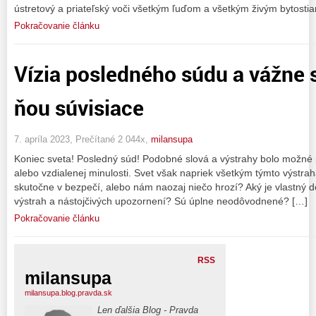
ústretový a priateľský voči všetkým ľuďom a všetkým živým bytosti
Pokračovanie článku
Vízia posledného súdu a vážne 
ňou súvisiace
7. apríla 2023, Prečítané 2 044x,
milansupa
Koniec sveta! Posledný súd! Podobné slová a výstrahy bolo možné p
alebo vzdialenej minulosti. Svet však napriek všetkým týmto výstra
skutočne v bezpečí, alebo nám naozaj niečo hrozí? Aký je vlastný 
výstrah a nástojčivých upozornení? Sú úplne neodôvodnené? […]
Pokračovanie článku
RSS
milansupa
milansupa.blog.pravda.sk
Len ďalšia Blog - Pravda