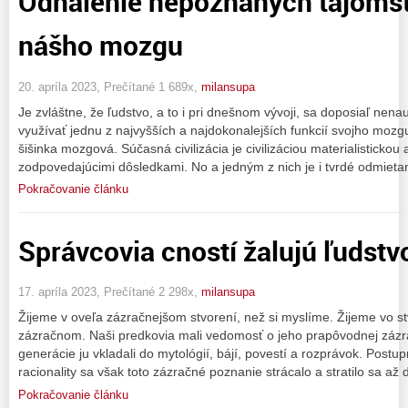
Odhalenie nepoznaných tajomst
nášho mozgu
20. apríla 2023, Prečítané 1 689x,
milansupa
Je zvláštne, že ľudstvo, a to i pri dnešnom vývoji, sa doposiaľ nen
využívať jednu z najvyšších a najdokonalejších funkcií svojho mozgu
šišinka mozgová. Súčasná civilizácia je civilizáciou materialistickou
zodpovedajúcimi dôsledkami. No a jedným z nich je i tvrdé odmieta
Pokračovanie článku
Správcovia cností žalujú ľudstv
17. apríla 2023, Prečítané 2 298x,
milansupa
Žijeme v oveľa zázračnejšom stvorení, než si myslíme. Žijeme vo s
zázračnom. Naši predkovia mali vedomosť o jeho prapôvodnej zázra
generácie ju vkladali do mytológií, bájí, povestí a rozprávok. Pos
racionality sa však toto zázračné poznanie strácalo a stratilo sa až 
Pokračovanie článku