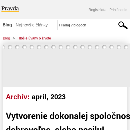
Registrácia
Prihlásenie
Blog
Najnovšie články
Najčítanejšie články
Blog
>
Hlbšie úvahy o živote
Najkomentovanejšie články
Zoznam blogov
Komerčné blogy
Archív:
apríl, 2023
Vytvorenie dokonalej spoločnos
dobrovoľne, alebo nasilu!