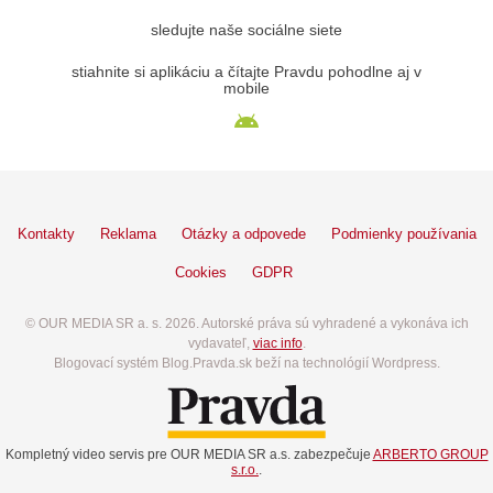
sledujte naše sociálne siete
stiahnite si aplikáciu a čítajte Pravdu pohodlne aj v
mobile
Kontakty
Reklama
Otázky a odpovede
Podmienky používania
Cookies
GDPR
© OUR MEDIA SR a. s. 2026. Autorské práva sú vyhradené a vykonáva ich
vydavateľ,
viac info
.
Blogovací systém Blog.Pravda.sk beží na technológií Wordpress.
Kompletný video servis pre OUR MEDIA SR a.s. zabezpečuje
ARBERTO GROUP
s.r.o.
.