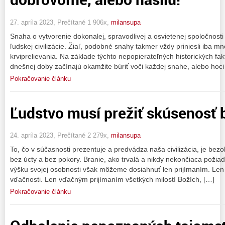
27. apríla 2023, Prečítané 1 906x,
milansupa
Snaha o vytvorenie dokonalej, spravodlivej a osvietenej spoločnosti
ľudskej civilizácie. Žiaľ, podobné snahy takmer vždy priniesli iba m
krviprelievania. Na základe týchto nepopierateľných historických fa
dnešnej doby začínajú okamžite búriť voči každej snahe, alebo hoci
Pokračovanie článku
Ľudstvo musí prežiť skúsenosť
24. apríla 2023, Prečítané 2 279x,
milansupa
To, čo v súčasnosti prezentuje a predvádza naša civilizácia, je be
bez úcty a bez pokory. Branie, ako trvalá a nikdy nekončiaca požia
výšku svojej osobnosti však môžeme dosiahnuť len prijímaním. Len 
vďačnosti. Len vďačným prijímaním všetkých milostí Božích, […]
Pokračovanie článku