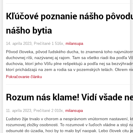
Kľúčové poznanie nášho pôvod
nášho bytia
14. apríla 2023, Prečítané 1 516x,
milansupa
Pôvod človeka, pôvod ľudského ducha, to znamená toho najvnútornej
duchovnej ríši, nazývanej aj rajom. Tam sa všetko riadi iba podľa Vôl
duchovia, ktorí jeho Vôľu plne rešpektujú a podľa nej sa bezvýhradne
ktorí prichádzajú na zem a rodia sa v pozemských telách. Okrem ni
Pokračovanie článku
Rozum nás klame! Vidí všade ne
11. apríla 2023, Prečítané 2 010x,
milansupa
Ľudstvo žije trvalo v chorom a nesprávnom vnútornom nastavení, k
rozumovej zložky osobnosti. To rozumové v ľuďoch vládne a stojí na
odsunuté do úzadia, hoci by to malo byť naopak. Lebo človek citu je