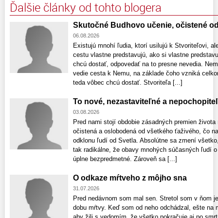
Ďalšie články od tohto blogera
Skutočné Budhovo učenie, očistené od
06.08.2026
Existujú mnohí ľudia, ktorí usilujú k Stvoriteľovi, a
cestu vlastne predstavujú, ako si vlastne predstav
chcú dostať, odpovedať na to presne nevedia. Nem
vedie cesta k Nemu, na základe čoho vzniká celk
teda vôbec chcú dostať. Stvoriteľa [...]
To nové, nezastaviteľné a nepochopiteľ
03.08.2026
Pred nami stojí obdobie zásadných premien života 
očistená a oslobodená od všetkého ťaživého, čo na
odklonu ľudí od Svetla. Absolútne sa zmení všetk
tak radikálne, že obavy mnohých súčasných ľudí o 
úplne bezpredmetné. Zároveň sa [...]
O odkaze mŕtveho z môjho sna
31.07.2026
Pred nedávnom som mal sen. Stretol som v ňom je
dobu mŕtvy. Keď som od neho odchádzal, ešte na m
aby žili s vedomím, že všetko pokračuje aj po smrti!