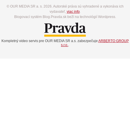
© OUR MEDIA SR a. s. 2026. Autorské práva sú vyhradené a vykonáva ich
vydavateľ,
viac info
.
Blogovací systém Blog.Pravda.sk beží na technológií Wordpress.
Kompletný video servis pre OUR MEDIA SR a.s. zabezpečuje
ARBERTO GROUP
s.r.o.
.