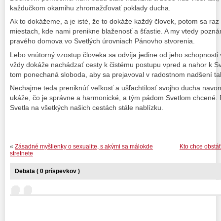
každučkom okamihu zhromažďovať poklady ducha.
Ak to dokážeme, a je isté, že to dokáže každý človek, potom sa raz
miestach, kde nami prenikne blaženosť a šťastie. A my vtedy pozná
pravého domova vo Svetlých úrovniach Pánovho stvorenia.
Lebo vnútorný vzostup človeka sa odvíja jedine od jeho schopnosti v
vždy dokáže nachádzať cesty k čistému postupu vpred a nahor k S
tom ponechaná sloboda, aby sa prejavoval v radostnom nadšení tak
Nechajme teda preniknúť veľkosť a ušľachtilosť svojho ducha navo
ukáže, čo je správne a harmonické, a tým pádom Svetlom chcené
Svetla na všetkých našich cestách stále nablízku.
«
Zásadné myšlienky o sexualite, s akými sa málokde
Kto chce obstáť
stretnete
Debata ( 0 príspevkov )