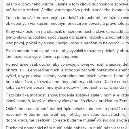
nášho duchovného vnútra. Jedine v tom citovo duchovnom spočíva v
múdrosti a zrelosti. Jedine v tom spočíva prísľub večného života v ra
Ľudia tomu však nerozumejú a nedokážu to uchopiť, pretože vo svoji
obklopených vonkajším hmotným priestorom považujú práve toto za 
Keby však bolo len na okamžik umožnené duchu človeka naladiť sa 
týmto slovami: „poklad spočívajúci v blaženej radosti duchovného byt
viac pokoj, pokiaľ by s celou svojou silou a nadšením nevykročil k t
Slová samotné sú slabé na to, aby vyvolali v rozume príslušný obr
len pozemské vysvetlenie a pochopenie.
Ponechajme však ducha, aby vo svojej citovej voľnosti a jasavej dets
obrazu silu. Lebo jedine duch je schopný zachytiť obraz vzdialenéh
vyšiel, aby poznával zákony stvorenia v hmotných svetoch. Lebo t
ňom stále živé, ako vzdialené tóny nádhery a šťastia. Duch v sebe t
keby sa v ňom počas mnohých životov v hmotnosti stlačila iba do mal
Táto iskrička možnosti znovuzrodenia zostáva stále v ňom a je vždy 
jasný plameň, ktorý je účastný všetkého, čo človek prežíva na Zemi
Odložené a odstránené má byť úplne všetko, čo brzdí a prekáža du
navonok. Vnútorne máme žiť naplno! Dajme v sebe ožiť ušľachtilej r
dobra kráčajme všetkým, čo ešte budeme musieť vo svojom živote p
Duchovní pomocníci nám budú stále nablízku a budú nás viesť tak, 