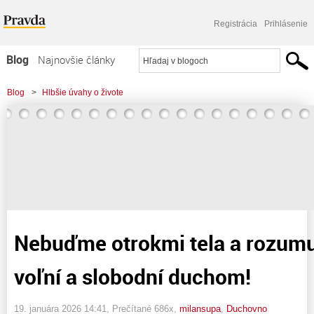
Registrácia
Prihlásenie
Blog
Najnovšie články
Najčítanejšie články
Blog
>
Hlbšie úvahy o živote
Najkomentovanejšie články
>
Nebuďme otrokmi tela a rozumu! Staňme sa voľní a slobodní duchom!
Zoznam blogov
Komerčné blogy
Nebuďme otrokmi tela a rozum
voľní a slobodní duchom!
19. januára 2026 14:41
, Prečítané 686x,
milansupa
,
Duchovno