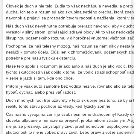
Človek je duch a nie telo! Ľudia to však nechápu a nevedia, a preto 
ducha. Ich telo a rozum sú ako škrupina tvrdého orecha, ktorá zne
navonok a prejavil sa prostredníctvom radosti a nadšenia, ktoré v s
Náš duch však nevyhnutne potrebuje preraziť navonok, aby v ducho
vyrástol v silný strom, prinášajúci zdravé plody. Ak to však nedoká
škrupinou pozemského rozumu v dlhoročnej vnútornej vlažnosti zač
Pochopme, že náš telesný mozog, náš rozum sa nám nikdy nestan
neslúži k tomuto účelu. Slúži len k zhromažďovaniu pozemských znal
potrebné pre našu fyzickú existenciu.
Naše telo spolu s rozumom je ako auto a náš duch je ako vodič, kto
týchto skutočností však došlo k tomu, že vodič stratil schopnosť ria
v sebe a jazdí si tam, kde ono chce.
Pritom je však auto samotné bez vodiča neživé, rovnako ako sa tel
hýbať, dýchať, alebo prežívať radosť.
Duch mnohých ľudí trpí uzavretý v tejto škrupine bez toho, že by s
realitu tohto stavu pochopí až vtedy, keď fyzicky zomrie.
Čas nášho vývoja na zemi je však nesmierne drahocenný! Každý ok
človeku utláčané a nemôže sa prejaviť, je okamihom strateným. A aj 
nie je, že prežívajú zmysluplný život prostredníctvom uspokojovania
skutočnosti to nie je vôbec pravý život. Lebo pravý život je spojený