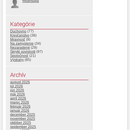
milansupa
Kategórie
Duchovno
(77)
Kresťanstvo
(38)
Mravnosť
(8)
Na zamyslenie
(34)
Nezaradené
(29)
Skryté súvislosti
(97)
Spoločnosť
(21)
Výstrahy
(85)
Archív
august 2026
júl 2026
jún 2026
máj 2026
apríl 2026
marec 2026
február 2026
január 2026
december 2025
november 2025
október 2025
september 2025