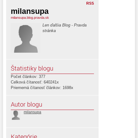
RSS
milansupa
milansupa.blog.pravda.sk
Len ďalšia Blog - Pravda
stránka
Štatistiky blogu
Počet článkov: 377
Celková čítanosť: 640241x
Priemerná čítanosť článkov: 1698x
Autor blogu
milansupa
Kategórie