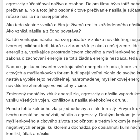
agresivity zúčastňoval naživo a osobne. Dejom filmu býva totiž ne
prežívania. No a toto jeho osobné citové prežívanie násilia je súča
reťaze násilia na našej planéte.
Ako teda vlastne vzniká a čím je živená realita každodenného násili
Ako vzniká násilie a z čoho povstáva?
Každé vonkajšie násilie má svoj počiatok v zhluku neviditeľnej, nega
tvorenej miliónmi ľudí, ktorá sa zhromažďuje okolo našej zeme. Id
energií zla, vznikajúce prostredníctvom citového a myšlienkového p
zákona o zachovaní energie sa totiž žiadna energia nestráca, teda a
Naopak, jej kumulovaním vznikajú silné energetické polia, ktoré za
citových a myšlienkových foriem ľudí spejú veľmi rýchlo do svojho
nastáva vybitie tejto neviditeľnej, nahromadenej myšlienkovej ener
neviditeľné zhmotňuje vo viditeľný v čine.
Zmienený mentálny zhluk energií zla, agresivity a násilia vyproduk
vzniku všetkých vojen, konfliktov a násilia akéhokoľvek druhu.
Princíp tohto kolobehu zla je jednoduchý a stále ten istý. Prvým kr
tvorbu mentálnej nenávisti, násilia a agresivity. Druhým krokom je 
myšlienkového a citového života spoločnosti a tretím krokom je ne
negatívnych energií, ku ktorému dochádza po dosiahnutí kulminačn
konflikt, útlak a násilie.