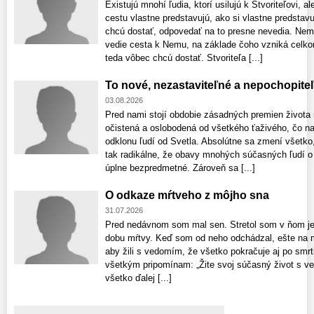
Existujú mnohí ľudia, ktorí usilujú k Stvoriteľovi, a
cestu vlastne predstavujú, ako si vlastne predstav
chcú dostať, odpovedať na to presne nevedia. Nem
vedie cesta k Nemu, na základe čoho vzniká celk
teda vôbec chcú dostať. Stvoriteľa [...]
To nové, nezastaviteľné a nepochopiteľ
03.08.2026
Pred nami stojí obdobie zásadných premien života 
očistená a oslobodená od všetkého ťaživého, čo na
odklonu ľudí od Svetla. Absolútne sa zmení všetk
tak radikálne, že obavy mnohých súčasných ľudí o 
úplne bezpredmetné. Zároveň sa [...]
O odkaze mŕtveho z môjho sna
31.07.2026
Pred nedávnom som mal sen. Stretol som v ňom je
dobu mŕtvy. Keď som od neho odchádzal, ešte na m
aby žili s vedomím, že všetko pokračuje aj po smrti!
všetkým pripomínam: „Žite svoj súčasný život s v
všetko ďalej [...]