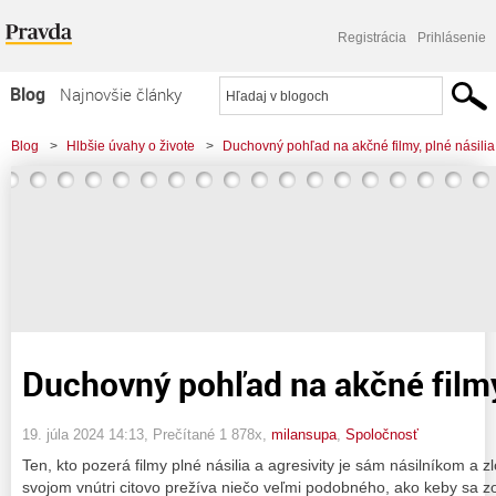
Registrácia
Prihlásenie
Blog
Najnovšie články
Najčítanejšie články
Blog
>
Hlbšie úvahy o živote
>
Duchovný pohľad na akčné filmy, plné násilia
Najkomentovanejšie články
Zoznam blogov
Komerčné blogy
Duchovný pohľad na akčné filmy,
19. júla 2024 14:13
, Prečítané 1 878x,
milansupa
,
Spoločnosť
Ten, kto pozerá filmy plné násilia a agresivity je sám násilníkom a
svojom vnútri citovo prežíva niečo veľmi podobného, ako keby sa z