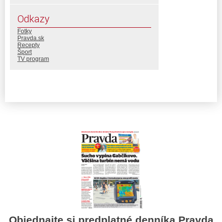
Odkazy
Fotky
Pravda.sk
Recepty
Šport
TV program
Objednajte si predplatné denníka Pravda