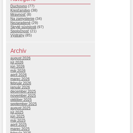
Duchovno
(77)
Kresťanstvo
(38)
Mravnosť
(8)
Na zamyslenie
(34)
Nezaradené
(29)
Skryté súvislosti
(97)
Spoločnosť
(21)
Výstrahy
(85)
Archív
august 2026
júl 2026
jún 2026
máj 2026
apríl 2026
marec 2026
február 2026
január 2026
december 2025
november 2025
október 2025
september 2025
august 2025
júl 2025
jún 2025
máj 2025
apríl 2025
marec 2025
február 2025