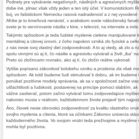
Podnety pre vytváranie negatívnych, násilných a agresívnych myšli
dobe iné, plniac však vždy jeden a ten istý účel. V komunistickom Ru
boj, vo fašistickom Nemecku rasová nadradenosť a z nej vyvodené 
Afrike je to kmeňová nenávisť, v arabskom svete náboženský fana
svete je to servírovanie násilia v kine, v televízii, na internete a inde
Takýmto spôsobom je teda ľudské myslenie cielene manipulované k v
mentálnej a citovej úrovni, z čoho napokon vzniká zlo fyzické a cel
z nás nesie svoj vlastný diel zodpovednosti. A to aj vtedy, ak zlo a n
spolu vinnými sú aj tí, čo násilie a agresivitu vytvárali a živili „iba“ 
Preto sú zločincami rovnako, ako aj tí, čo zločin reálne vykonali.
Vyššie popísanú zákonitosť kolobehu vzniku a prúdenia zla však mo
spôsobom. Ak totiž budeme ľudí stimulovať k dobru, ak im budeme h
ponúkať pozitívne modely správania, ak sa v spoločnosti začne viac r
ušľachtilosti a ľudskosti, postavenej na princípe pomoci slabším, a
vážne zaoberať, potom začnú vytvárať tomu zodpovedajúce myšlienk
nakoniec musia v reálnom, každodennom živote prejaviť tým najpo
Áno, človek nesie obrovskú zodpovednosť za kvalitu vlastného vnúto
svojho myslenia a cítenia, ktoré sa účinkami Zákonov univerza stáv
každodenného života. Vo svojom vnútri teda prežívajme a myslime vž
mohla byť pozitívna.