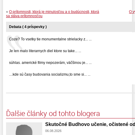
«
O prítomnosti, ktorá je minulosťou a o budúcnosti, ktorá
O v
sa stáva prítomnosťou
Debata ( 4 príspevky )
Coze? To vsetky tie monumentalne strielacky z... ...
Je len malo literarnych diel ktore su take... ...
súhlas. americké filmy nepozerám, väčšinou je... ...
....kde sú časy budovania socializmu,to sme si... ...
Ďalšie články od tohto blogera
Skutočné Budhovo učenie, očistené od
06.08.2026