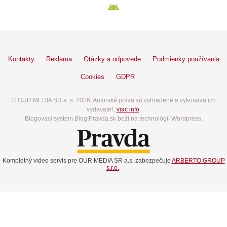
Kontakty
Reklama
Otázky a odpovede
Podmienky používania
Cookies
GDPR
© OUR MEDIA SR a. s. 2026. Autorské práva sú vyhradené a vykonáva ich
vydavateľ,
viac info
.
Blogovací systém Blog.Pravda.sk beží na technológií Wordpress.
Kompletný video servis pre OUR MEDIA SR a.s. zabezpečuje
ARBERTO GROUP
s.r.o.
.