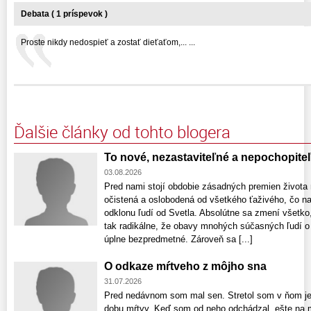
Debata ( 1 príspevok )
Proste nikdy nedospieť a zostať dieťaťom,... ...
Ďalšie články od tohto blogera
To nové, nezastaviteľné a nepochopiteľ
03.08.2026
Pred nami stojí obdobie zásadných premien života 
očistená a oslobodená od všetkého ťaživého, čo na
odklonu ľudí od Svetla. Absolútne sa zmení všetk
tak radikálne, že obavy mnohých súčasných ľudí o 
úplne bezpredmetné. Zároveň sa [...]
O odkaze mŕtveho z môjho sna
31.07.2026
Pred nedávnom som mal sen. Stretol som v ňom je
dobu mŕtvy. Keď som od neho odchádzal, ešte na m