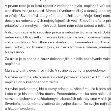
V prvom rade je to čistá radosť z vedomého bytia, naplnená vďakou
stať dňom takejto radosti. Máme žiť vnútorne čistý a detský radost
to vďační Stvoriteľovi, ktorý nám to umožnil a umožňuje. Ktorý nám
detsky sa radovať z tých najobyčajnejších vecí. Z nového dňa, z prír
priateľov a z mnohých iných vecí, ktoré nám robia radosť a tešia ná
V druhom rade je to radostná práca a radostné tvorenie ku cti Božej
nebeského Otca všetkými svojimi každodenne vykonávanými činmi. J
stáva modlitbou. Modlitbou radostného činu, konaného ku cti Pá
našu radosť, pociťovanú z toho, že niečo tvoríme a robíme, premeni
Najvyššieho.
Za tretie je to snaha o čoraz dokonalejšie a hlbšie poznávanie Vôle 
napĺňanie.
Má sa to diať v dvoch rovinách. V rovine vedomej a podvedomej.
V rovine vedomej ide o neustálu chuť poznávať stvorenie. Chuť v
napĺňať ich v každodennom živote.
V rovine podvedomej ide o citový prístup ku všetkému, čo k nám pr
Lebo cit je hlasom nášho ducha. Prostredníctvom citu nám náš du
správne zachovať v každodenných situáciách tak, aby sme v nich je
Stvoriteľa, ktorú máme vtlačenú do svojho ducha. Do svojho najhlbš
a hlasom svedomia.