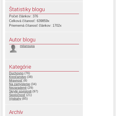
Štatistiky blogu
Počet článkov: 376
Celková čítanosť: 639859x
Priemerná čítanosť článkov: 1702x
Autor blogu
milansupa
Kategórie
Duchovno
(76)
Kresťanstvo
(38)
Mravnosť
(8)
Na zamyslenie
(34)
Nezaradené
(29)
Skryté súvislosti
(97)
Spoločnosť
(21)
Výstrahy
(85)
Archív