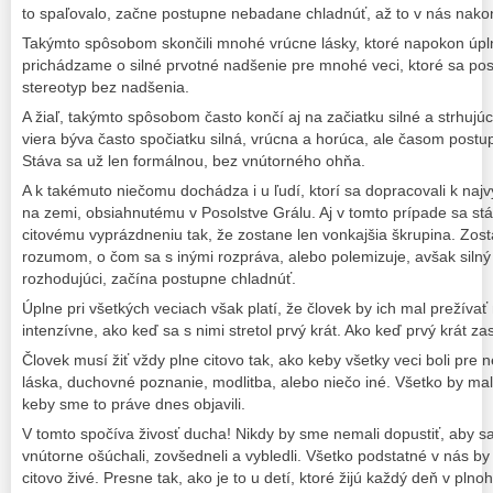
to spaľovalo, začne postupne nebadane chladnúť, až to v nás nako
Takýmto spôsobom skončili mnohé vrúcne lásky, ktoré napokon úpl
prichádzame o silné prvotné nadšenie pre mnohé veci, ktoré sa po
stereotyp bez nadšenia.
A žiaľ, takýmto spôsobom často končí aj na začiatku silné a strhujú
viera býva často spočiatku silná, vrúcna a horúca, ale časom postu
Stáva sa už len formálnou, bez vnútorného ohňa.
A k takémuto niečomu dochádza i u ľudí, ktorí sa dopracovali k n
na zemi, obsiahnutému v Posolstve Grálu. Aj v tomto prípade sa st
citovému vyprázdneniu tak, že zostane len vonkajšia škrupina. Zost
rozumom, o čom sa s inými rozpráva, alebo polemizuje, avšak silný c
rozhodujúci, začína postupne chladnúť.
Úplne pri všetkých veciach však platí, že človek by ich mal prežívať 
intenzívne, ako keď sa s nimi stretol prvý krát. Ako keď prvý krát zas
Človek musí žiť vždy plne citovo tak, ako keby všetky veci boli pre n
láska, duchovné poznanie, modlitba, alebo niečo iné. Všetko by malo
keby sme to práve dnes objavili.
V tomto spočíva živosť ducha! Nikdy by sme nemali dopustiť, aby 
vnútorne ošúchali, zovšedneli a vybledli. Všetko podstatné v nás by 
citovo živé. Presne tak, ako je to u detí, ktoré žijú každý deň v pln