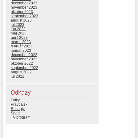
december 2023
november 2023
október 2023
september 2023
august 2023
júl 2023
jún 2023
máj 2023
apríl 2023
marec 2023
február 2023
január 2023
december 2022
november 2022
október 2022
september 2022
august 2022
júl 2022
Odkazy
Fotky
Pravda.sk
Recepty
Šport
TV program