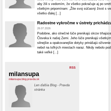
aby žili s vedomím, že všetko pokračuje aj po smrti!
všetkým pripomínam: „Žite svoj súčasný život s v
všetko ďalej [...]
Radostne vykročme v ústrety prichádz
26.07.2026
Podobne, ako slnečné lúče prenikajú skrze trhajúc
Človeka k našej Zemi. Jeho lúče prenikajú všetký
silnejšie a opakovanejšie dotyky prinášajú oživeni
nebol na toľkých miestach naraz. Nikdy nebolo po
také veľké [...]
RSS
milansupa
milansupa.blog.pravda.sk
Len ďalšia Blog - Pravda
stránka