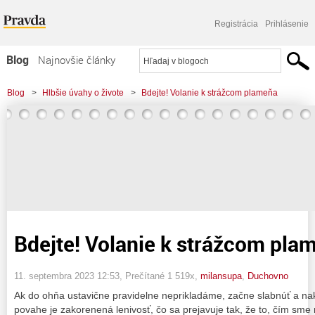
Registrácia
Prihlásenie
Blog
Najnovšie články
Najčítanejšie články
Blog
>
Hlbšie úvahy o živote
>
Bdejte! Volanie k strážcom plameňa
Najkomentovanejšie články
Zoznam blogov
Komerčné blogy
Bdejte! Volanie k strážcom pla
11. septembra 2023 12:53
, Prečítané 1 519x,
milansupa
,
Duchovno
Ak do ohňa ustavične pravidelne neprikladáme, začne slabnúť a nak
povahe je zakorenená lenivosť, čo sa prejavuje tak, že to, čím sme 