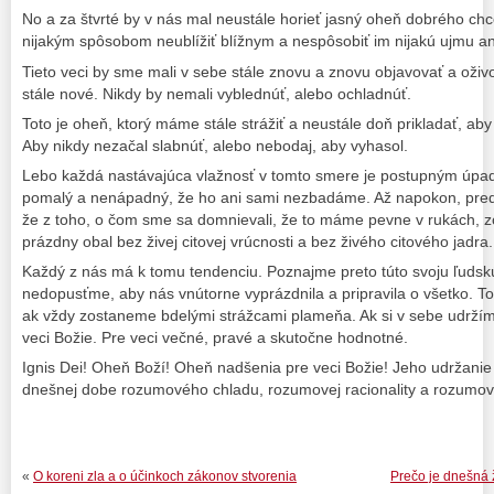
No a za štvrté by v nás mal neustále horieť jasný oheň dobrého chc
nijakým spôsobom neublížiť blížnym a nespôsobiť im nijakú ujmu an
Tieto veci by sme mali v sebe stále znovu a znovu objavovať a oživo
stále nové. Nikdy by nemali vyblednúť, alebo ochladnúť.
Toto je oheň, ktorý máme stále strážiť a neustále doň prikladať, a
Aby nikdy nezačal slabnúť, alebo nebodaj, aby vyhasol.
Lebo každá nastávajúca vlažnosť v tomto smere je postupným úpad
pomalý a nenápadný, že ho ani sami nezbadáme. Až napokon, pred 
že z toho, o čom sme sa domnievali, že to máme pevne v rukách, z
prázdny obal bez živej citovej vrúcnosti a bez živého citového jadra.
Každý z nás má k tomu tendenciu. Poznajme preto túto svoju ľudskú
nedopusťme, aby nás vnútorne vyprázdnila a pripravila o všetko. T
ak vždy zostaneme bdelými strážcami plameňa. Ak si v sebe udrží
veci Božie. Pre veci večné, pravé a skutočne hodnotné.
Ignis Dei! Oheň Boží! Oheň nadšenia pre veci Božie! Jeho udržanie j
dnešnej dobe rozumového chladu, rozumovej racionality a rozumove
«
O koreni zla a o účinkoch zákonov stvorenia
Prečo je dnešná