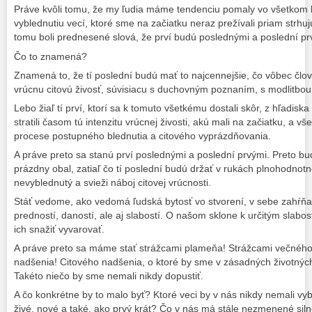
Práve kvôli tomu, že my ľudia máme tendenciu pomaly vo všetkom k
vyblednutiu vecí, ktoré sme na začiatku neraz prežívali priam strh
tomu boli prednesené slová, že prví budú poslednými a poslední pr
Čo to znamená?
Znamená to, že tí poslední budú mať to najcennejšie, čo vôbec člo
vrúcnu citovú živosť, súvisiacu s duchovným poznaním, s modlitbou,
Lebo žiaľ tí prví, ktorí sa k tomuto všetkému dostali skôr, z hľadis
stratili časom tú intenzitu vrúcnej živosti, akú mali na začiatku, a v
procese postupného blednutia a citového vyprázdňovania.
A práve preto sa stanú prví poslednými a poslední prvými. Preto bud
prázdny obal, zatiaľ čo tí poslední budú držať v rukách plnohodnotnos
nevyblednutý a svieži náboj citovej vrúcnosti.
Stáť vedome, ako vedomá ľudská bytosť vo stvorení, v sebe zahŕňa
predností, daností, ale aj slabostí. O našom sklone k určitým sla
ich snažiť vyvarovať.
A práve preto sa máme stať strážcami plameňa! Strážcami večnéh
nadšenia! Citového nadšenia, o ktoré by sme v zásadných životných
Takéto niečo by sme nemali nikdy dopustiť.
A čo konkrétne by to malo byť? Ktoré veci by v nás nikdy nemali vyb
živé, nové a také, ako prvý krát? Čo v nás má stále nezmenené siln