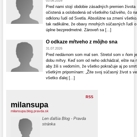
03.08.2026
Pred nami stojí obdobie zásadných premien života 
očistená a oslobodená od všetkého ťaživého, čo na
odklonu ľudí od Svetla. Absolútne sa zmení všetk
tak radikálne, že obavy mnohých súčasných ľudí o 
úplne bezpredmetné. Zároveň sa [...]
O odkaze mŕtveho z môjho sna
31.07.2026
Pred nedávnom som mal sen. Stretol som v ňom je
dobu mŕtvy. Keď som od neho odchádzal, ešte na m
aby žili s vedomím, že všetko pokračuje aj po smrti!
všetkým pripomínam: „Žite svoj súčasný život s v
všetko ďalej [...]
RSS
milansupa
milansupa.blog.pravda.sk
Len ďalšia Blog - Pravda
stránka