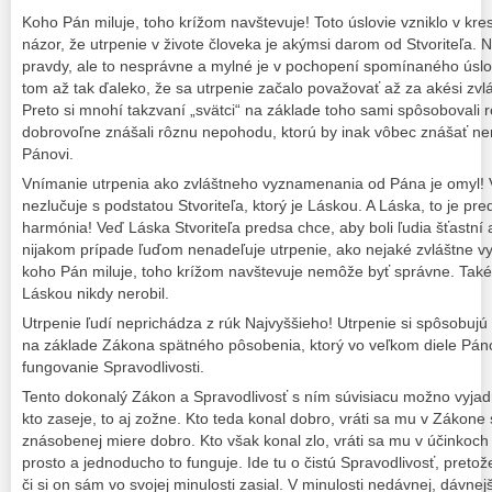
Koho Pán miluje, toho krížom navštevuje! Toto úslovie vzniklo v kre
názor, že utrpenie v živote človeka je akýmsi darom od Stvoriteľa.
pravdy, ale to nesprávne a mylné je v pochopení spomínaného úslov
tom až tak ďaleko, že sa utrpenie začalo považovať až za akési z
Preto si mnohí takzvaní „svätci“ na základe toho sami spôsobovali r
dobrovoľne znášali rôznu nepohodu, ktorú by inak vôbec znášať nem
Pánovi.
Vnímanie utrpenia ako zvláštneho vyznamenania od Pána je omyl! 
nezlučuje s podstatou Stvoriteľa, ktorý je Láskou. A Láska, to je pre
harmónia! Veď Láska Stvoriteľa predsa chce, aby boli ľudia šťastní a
nijakom prípade ľuďom nenadeľuje utrpenie, ako nejaké zvláštne v
koho Pán miluje, toho krížom navštevuje nemôže byť správne. Takéto
Láskou nikdy nerobil.
Utrpenie ľudí neprichádza z rúk Najvyššieho! Utrpenie si spôsobujú
na základe Zákona spätného pôsobenia, ktorý vo veľkom diele Pán
fungovanie Spravodlivosti.
Tento dokonalý Zákon a Spravodlivosť s ním súvisiacu možno vyjadr
kto zaseje, to aj zožne. Kto teda konal dobro, vráti sa mu v Zákon
znásobenej miere dobro. Kto však konal zlo, vráti sa mu v účinkoch
prosto a jednoducho to funguje. Ide tu o čistú Spravodlivosť, pret
či si on sám vo svojej minulosti zasial. V minulosti nedávnej, dávnej