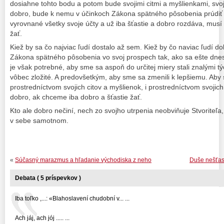
dosiahne tohto bodu a potom bude svojimi citmi a myšlienkami, svoji
dobro, bude k nemu v účinkoch Zákona spätného pôsobenia prúdiť 
vyrovnané všetky svoje účty a už iba šťastie a dobro rozdáva, musí 
žať.
Kiež by sa čo najviac ľudí dostalo až sem. Kiež by čo naviac ľudí d
Zákona spätného pôsobenia vo svoj prospech tak, ako sa ešte dnes
je však potrebné, aby sme sa aspoň do určitej miery stali znalými tý
vôbec zložité. A predovšetkým, aby sme sa zmenili k lepšiemu. Aby
prostredníctvom svojich citov a myšlienok, i prostredníctvom svojich
dobro, ak chceme iba dobro a šťastie žať.
Kto ale dobro nečiní, nech zo svojho utrpenia neobviňuje Stvoriteľa,
v sebe samotnom.
«
Súčasný marazmus a hľadanie východiska z neho
Duše nešťast
Debata ( 5 príspevkov )
Iba toľko ,...: «Blahoslavení chudobní v... ...
Ach jáj, ach jój ..... ...