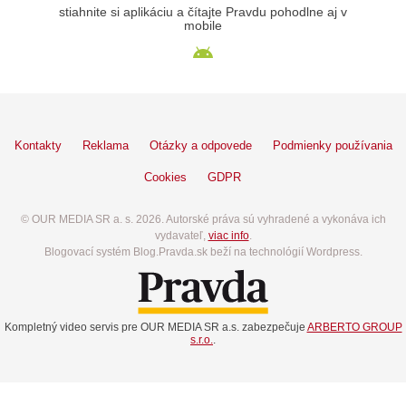
stiahnite si aplikáciu a čítajte Pravdu pohodlne aj v
mobile
Kontakty
Reklama
Otázky a odpovede
Podmienky používania
Cookies
GDPR
© OUR MEDIA SR a. s. 2026. Autorské práva sú vyhradené a vykonáva ich
vydavateľ,
viac info
.
Blogovací systém Blog.Pravda.sk beží na technológií Wordpress.
Kompletný video servis pre OUR MEDIA SR a.s. zabezpečuje
ARBERTO GROUP
s.r.o.
.