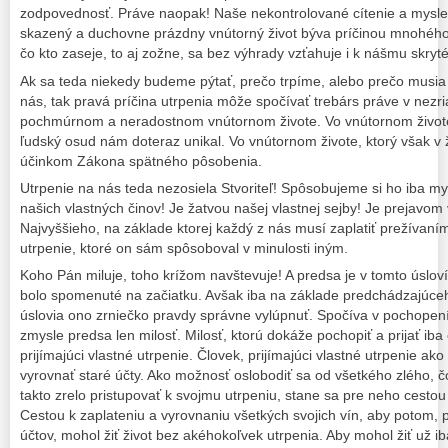
zodpovednosť. Práve naopak! Naše nekontrolované cítenie a myslen
skazený a duchovne prázdny vnútorný život býva príčinou mnohého
čo kto zaseje, to aj zožne, sa bez výhrady vzťahuje i k nášmu skry
Ak sa teda niekedy budeme pýtať, prečo trpíme, alebo prečo musia t
nás, tak pravá príčina utrpenia môže spočívať trebárs práve v nezr
pochmúrnom a neradostnom vnútornom živote. Vo vnútornom živote
ľudský osud nám doteraz unikal. Vo vnútornom živote, ktorý však v
účinkom Zákona spätného pôsobenia.
Utrpenie na nás teda nezosiela Stvoriteľ! Spôsobujeme si ho iba m
našich vlastných činov! Je žatvou našej vlastnej sejby! Je prejavom 
Najvyššieho, na základe ktorej každý z nás musí zaplatiť prežívaním
utrpenie, ktoré on sám spôsoboval v minulosti iným.
Koho Pán miluje, toho krížom navštevuje! A predsa je v tomto úsloví
bolo spomenuté na začiatku. Avšak iba na základe predchádzajúce
úslovia ono zrniečko pravdy správne vylúpnuť. Spočíva v pochopení,
zmysle predsa len milosť. Milosť, ktorú dokáže pochopiť a prijať iba 
prijímajúci vlastné utrpenie. Človek, prijímajúci vlastné utrpenie ako
vyrovnať staré účty. Ako možnosť oslobodiť sa od všetkého zlého, 
takto zrelo pristupovať k svojmu utrpeniu, stane sa pre neho cest
Cestou k zaplateniu a vyrovnaniu všetkých svojich vín, aby potom, 
účtov, mohol žiť život bez akéhokoľvek utrpenia. Aby mohol žiť už iba 