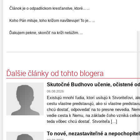
Článok je o odpadlickom kresťanstve, ktoré... ...
Koho Pán miluje, toho krížom navštevuje! To je... ...
Ďakujem pekne, skončiť na kríži netúžim. ...
Ďalšie články od tohto blogera
Skutočné Budhovo učenie, očistené od
06.08.2026
Existujú mnohí ľudia, ktorí usilujú k Stvoriteľovi, a
cestu vlastne predstavujú, ako si vlastne predstav
chcú dostať, odpovedať na to presne nevedia. Nem
vedie cesta k Nemu, na základe čoho vzniká celk
teda vôbec chcú dostať. Stvoriteľa [...]
To nové, nezastaviteľné a nepochopiteľ