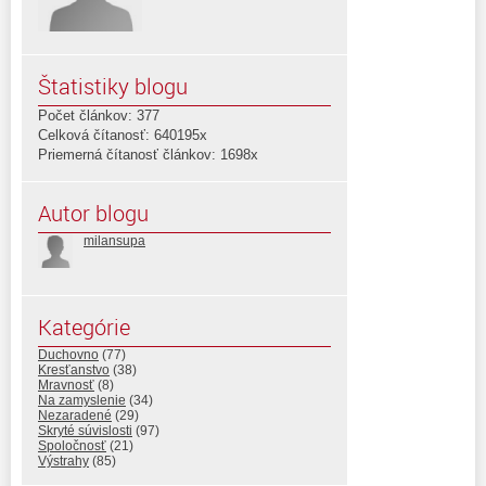
Štatistiky blogu
Počet článkov: 377
Celková čítanosť: 640195x
Priemerná čítanosť článkov: 1698x
Autor blogu
milansupa
Kategórie
Duchovno
(77)
Kresťanstvo
(38)
Mravnosť
(8)
Na zamyslenie
(34)
Nezaradené
(29)
Skryté súvislosti
(97)
Spoločnosť
(21)
Výstrahy
(85)