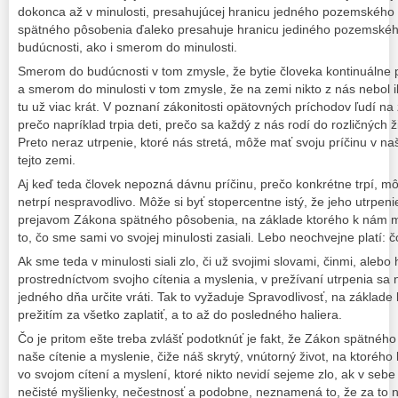
dokonca až v minulosti, presahujúcej hranicu jedného pozemského 
spätného pôsobenia ďaleko presahuje hranicu jediného pozemskéh
budúcnosti, ako i smerom do minulosti.
Smerom do budúcnosti v tom zmysle, že bytie človeka kontinuálne 
a smerom do minulosti v tom zmysle, že na zemi nikto z nás nebol ib
tu už viac krát. V poznaní zákonitosti opätovných príchodov ľudí n
prečo napríklad trpia deti, prečo sa každý z nás rodí do rozličnýc
Preto neraz utrpenie, ktoré nás stretá, môže mať svoju príčinu v 
tejto zemi.
Aj keď teda človek nepozná dávnu príčinu, prečo konkrétne trpí, môž
netrpí nespravodlivo. Môže si byť stopercentne istý, že jeho utrpen
prejavom Zákona spätného pôsobenia, na základe ktorého k nám mô
to, čo sme sami vo svojej minulosti zasiali. Lebo neochvejne platí: č
Ak sme teda v minulosti siali zlo, či už svojimi slovami, činmi, alebo
prostredníctvom svojho cítenia a myslenia, v prežívaní utrpenia sa
jedného dňa určite vráti. Tak to vyžaduje Spravodlivosť, na základ
prežitím za všetko zaplatiť, a to až do posledného haliera.
Čo je pritom ešte treba zvlášť podotknúť je fakt, že Zákon spätného
naše cítenie a myslenie, čiže náš skrytý, vnútorný život, na ktoréh
vo svojom cítení a myslení, ktoré nikto nevidí sejeme zlo, ak v seb
nečisté myšlienky, nečestnosť a podobne, neznamená to, že za to