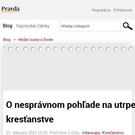
Registrácia
Prihlásenie
Blog
Najnovšie články
Najčítanejšie články
Blog
>
Hlbšie úvahy o živote
Najkomentovanejšie články
>
O nesprávnom pohľade na utrpenie v kresťanstve
Zoznam blogov
Komerčné blogy
O nesprávnom pohľade na utrpe
kresťanstve
23. februára 2023 13:33
, Prečítané 2 016x,
milansupa
,
Kresťanstvo