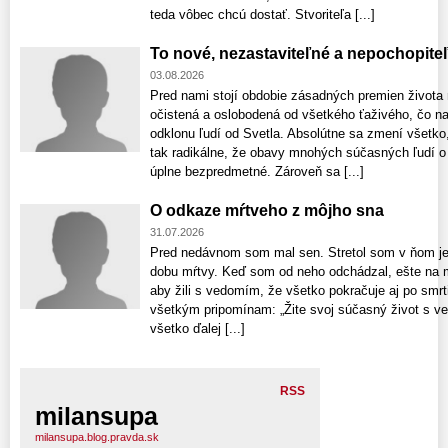
teda vôbec chcú dostať. Stvoriteľa [...]
To nové, nezastaviteľné a nepochopiteľ
03.08.2026
Pred nami stojí obdobie zásadných premien života 
očistená a oslobodená od všetkého ťaživého, čo na
odklonu ľudí od Svetla. Absolútne sa zmení všetk
tak radikálne, že obavy mnohých súčasných ľudí o 
úplne bezpredmetné. Zároveň sa [...]
O odkaze mŕtveho z môjho sna
31.07.2026
Pred nedávnom som mal sen. Stretol som v ňom je
dobu mŕtvy. Keď som od neho odchádzal, ešte na m
aby žili s vedomím, že všetko pokračuje aj po smrti!
všetkým pripomínam: „Žite svoj súčasný život s v
všetko ďalej [...]
RSS
milansupa
milansupa.blog.pravda.sk