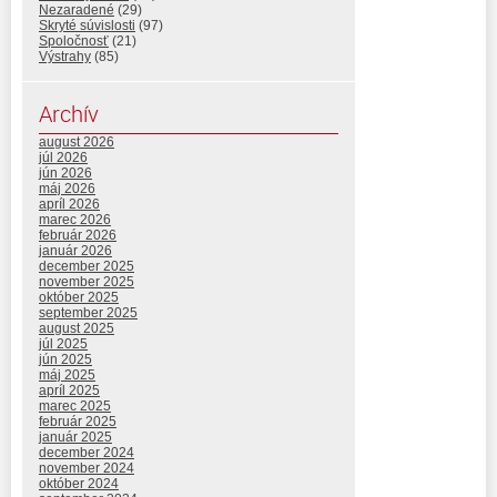
Nezaradené
(29)
Skryté súvislosti
(97)
Spoločnosť
(21)
Výstrahy
(85)
Archív
august 2026
júl 2026
jún 2026
máj 2026
apríl 2026
marec 2026
február 2026
január 2026
december 2025
november 2025
október 2025
september 2025
august 2025
júl 2025
jún 2025
máj 2025
apríl 2025
marec 2025
február 2025
január 2025
december 2024
november 2024
október 2024