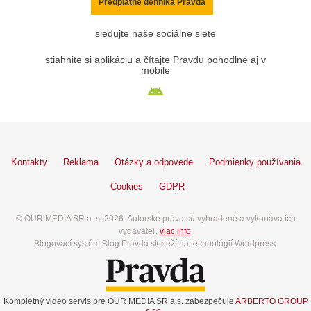
Predplatné denníka Pravda
sledujte naše sociálne siete
stiahnite si aplikáciu a čítajte Pravdu pohodlne aj v
mobile
Kontakty
Reklama
Otázky a odpovede
Podmienky používania
Cookies
GDPR
© OUR MEDIA SR a. s. 2026. Autorské práva sú vyhradené a vykonáva ich
vydavateľ,
viac info
.
Blogovací systém Blog.Pravda.sk beží na technológií Wordpress.
Kompletný video servis pre OUR MEDIA SR a.s. zabezpečuje
ARBERTO GROUP
s.r.o.
.