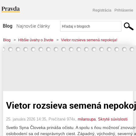
Registrácia
Prihlásenie
Blog
Najnovšie články
Najčítanejšie články
Blog
>
Hlbšie úvahy o živote
>
Vietor rozsieva semená nepokoja!
Najkomentovanejšie články
Zoznam blogov
Komerčné blogy
Vietor rozsieva semená nepokoj
25. januára 2026 14:35
, Prečítané 974x,
milansupa
,
Skryté súvislosti
Svetlo Syna Človeka prináša očistu. A spolu s ňou možnosť znovuz
oslobodení sa od nesprávnych ciest. Západný, východný, severný a j