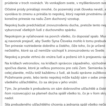
prúdenie v troch rovinách. Vo vonkajšom svete, v myšlienkovom sve
Očistné prúdy prinášajú mnohé, čo pozemský zrak človeka nevidí, a
vyvoláva to zmenu a prináša to nepokoj, ktorý napriek prvotnému 
konečne prinesie na našu Zem duchovný vzostup.
Nepokoj bude predchádzať znovuzrodeniu ducha, pretože tento nep
vyburcovať všetkých ľudí z duchovného spánku.
Nepokojom je vyťahované na povrch všetko, čo doposiaľ spalo. Musí
aj navonok prejaviť, aby Svetlo Syna Človeka mohlo k tomu prebude
Ten prinesie roztriedenie dobrého a čistého, čiže toho, čo je určen
nečistého, ktoré sa už nemôže vzchopiť k znovuzrodeniu vo Svetle.
Nepokoj a pnutie vtrhnú do vnútra ľudí a poženú ich k prejaveniu sa
Na krídlach vetronošov, na krídlach správcov západného, východné
spočíva dianie, ktoré je veľkou pomocou pre celú Zem. Semienka n
celej planéte, môžu totiž každému z ľudí, ak budú správne zužitkov
Požehnanie preto, lebo tento nepokoj môže každý sám v sebe zme
všetkého ušľachtilého, čo sa skrýva v jeho vnútri.
Tým, že privedie k prebudeniu on sám dobrovoľne ušľachtilé a čist
ňom rozsvecujúci sa plameň ducha spálil všetko to, čo je v ňom sk
nadol.
Sila prebudeného ušľachtilého chcenia a jednania spáli všetko neč