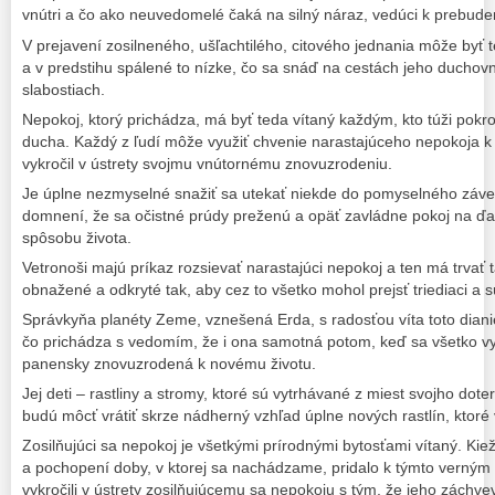
vnútri a čo ako neuvedomelé čaká na silný náraz, vedúci k prebude
V prejavení zosilneného, ušľachtilého, citového jednania môže by
a v predstihu spálené to nízke, čo sa snáď na cestách jeho duchovn
slabostiach.
Nepokoj, ktorý prichádza, má byť teda vítaný každým, kto túži pokro
ducha. Každý z ľudí môže využiť chvenie narastajúceho nepokoja k
vykročil v ústrety svojmu vnútornému znovuzrodeniu.
Je úplne nezmyselné snažiť sa utekať niekde do pomyselného závetr
domnení, že sa očistné prúdy preženú a opäť zavládne pokoj na ďa
spôsobu života.
Vetronoši majú príkaz rozsievať narastajúci nepokoj a ten má trvať 
obnažené a odkryté tak, aby cez to všetko mohol prejsť triediaci a 
Správkyňa planéty Zeme, vznešená Erda, s radosťou víta toto dianie
čo prichádza s vedomím, že i ona samotná potom, keď sa všetko vy
panensky znovuzrodená k novému životu.
Jej deti – rastliny a stromy, ktoré sú vytrhávané z miest svojho dot
budú môcť vrátiť skrze nádherný vzhľad úplne nových rastlín, ktoré 
Zosilňujúci sa nepokoj je všetkými prírodnými bytosťami vítaný. Kie
a pochopení doby, v ktorej sa nachádzame, pridalo k týmto verným
vykročili v ústrety zosilňujúcemu sa nepokoju s tým, že jeho záchv