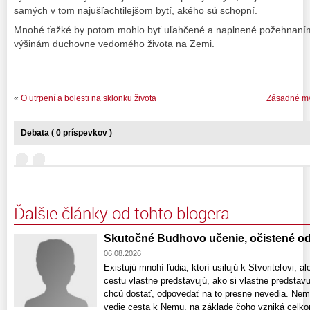
samých v tom najušľachtilejšom bytí, akého sú schopní.
Mnohé ťažké by potom mohlo byť uľahčené a naplnené požehnaním
výšinám duchovne vedomého života na Zemi.
«
O utrpení a bolesti na sklonku života
Zásadné myš
Debata ( 0 príspevkov )
Ďalšie články od tohto blogera
Skutočné Budhovo učenie, očistené od
06.08.2026
Existujú mnohí ľudia, ktorí usilujú k Stvoriteľovi, a
cestu vlastne predstavujú, ako si vlastne predstav
chcú dostať, odpovedať na to presne nevedia. Nem
vedie cesta k Nemu, na základe čoho vzniká celk