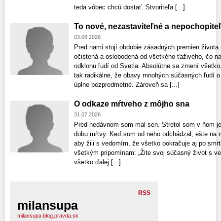
teda vôbec chcú dostať. Stvoriteľa [...]
To nové, nezastaviteľné a nepochopiteľ
03.08.2026
Pred nami stojí obdobie zásadných premien života 
očistená a oslobodená od všetkého ťaživého, čo na
odklonu ľudí od Svetla. Absolútne sa zmení všetk
tak radikálne, že obavy mnohých súčasných ľudí o 
úplne bezpredmetné. Zároveň sa [...]
O odkaze mŕtveho z môjho sna
31.07.2026
Pred nedávnom som mal sen. Stretol som v ňom je
dobu mŕtvy. Keď som od neho odchádzal, ešte na m
aby žili s vedomím, že všetko pokračuje aj po smrti!
všetkým pripomínam: „Žite svoj súčasný život s v
všetko ďalej [...]
RSS
milansupa
milansupa.blog.pravda.sk