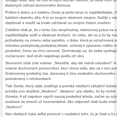
vyvíjajú ľudia, aby raz boli schopní dozrieť natoľko, že budú môcť 
blažených záhrad duchovného domova.
Príklon k dobru a k čistému životu je preto teraz to najdôležitejšie,
každom okamihu dňa. A to vo svojom vlastnom záujme. Každý z nás
zlepšovať a snažiť sa trvalo udržiavať vo svojom čistom snažení.
Zvláštne však je, že v tento čas nevyhnutnej, intenzívnej práce n
najdôležitejšie súdiť a sledovať druhých, čo robia, akí sú a čo by ma
požiadavky na zmenu seba samého, v dobe, ktorá je označovaná ak
milostivo poskytnutej poslednej lehote, určenej k zjasneniu nášho vnú
posledné, čomu sa chcú venovať. Domnievajú sa, že vedia vynikajú
rozčarovaní, keď druhí nejednajú podľa ich slov.
Stvorením však znie volanie: „Nesúďte, aby ste neboli odsúdení!“ A t
volanie duchovných pomocníkov, ktorí zhora vidia, ako sa v tom pre
Drahocenný posledný čas, darovaný k činu osobného duchovného z
premárnený v ničotnostiach.
Tlak Svetla, ktorý stále zosilňuje a preniká všetkými záhybmi ľuds
prináša ono strašlivé „Neskoro!“ „Neskoro“ pre všetko, čo by mohlo 
človeka. A až napokon vyprší naozaj posledná lehota, začne sa ozýv
snažiace sa zmeniť už nezmeniteľné. Ako odpoveď však bude znie
„Neskoro!“
Nás všetkých čaká veľká prísnosť v rozdelení toho, čo je čisté a čo ne