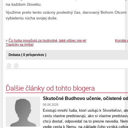
na každom človeku.
Využime preto tento vzácny posledný čas, darovaný Bohom Otcom k
vybieleniu rúcha svojej duše.
«
Čo ľudia považujú za hodnotné, také vôbec nie je!
Konáte 
Tragicky sa mýlia!
Debata ( 0 príspevkov )
Ďalšie články od tohto blogera
Skutočné Budhovo učenie, očistené od
06.08.2026
Existujú mnohí ľudia, ktorí usilujú k Stvoriteľovi, a
cestu vlastne predstavujú, ako si vlastne predstav
chcú dostať, odpovedať na to presne nevedia. Nem
vedie cesta k Nemu, na základe čoho vzniká celk