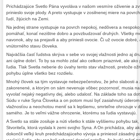
Prichádzajúce Svetlo Pána vyvoláva v našom vesmíre oživenie a zv
prinieslo svoje plody. A preto vystupuje v zosilnenej miere na povrch
ľudí, žijúcich na Zemi.
Na jednej strane vystupuje na povrch nepokoj, nedôvera a nespokoj
pomáhať, konať nezištne dobro a povzbudzovať druhých. Všetky mo
navonok, aby sa prejavili a aby priniesli ovocie. Či už ovocie dobré,
vnútorného stavu človeka.
Najväčšia časť ľudstva skrýva v sebe vo svojej vlažnosti jedno aj dru
ani úplne dobrí. To by sa mohlo zdať ako celkom priaznivé, ale ako
ľudia. Tlak Svetla neberie do úvahy tento stav vlažnosti, pretože o
pohybu úplne všetko bez rozdielu.
Mnohý človek sa tým vystavuje nebezpečenstvu, že jeho slabosti a z
zakorenené, a ktorým on sám nevenuje vôbec pozornosť, musia na
vyvolať nejaký negatívny dej, alebo udalosť. Na základe toho sa do
Súdu v ruke Syna Človeka a on potom musí byť zasiahnutý údero
vlažnosťou a neochotou meniť sa k lepšiemu, smrteľne ohrozuje v 
samého. Je to veľmi vážne ohrozenie, ktorému sa ľudia vystavujú.
A Svetlo sa stále zosiluje a núti všetko k stále vyššiemu pohybu tak
Stvoriteľa, ktorá vyslala k zemi svojho Syna. A On prichádza, aby 
dokončil veľký kruh predchádzajúceho vývoja a priniesol zásadný pos