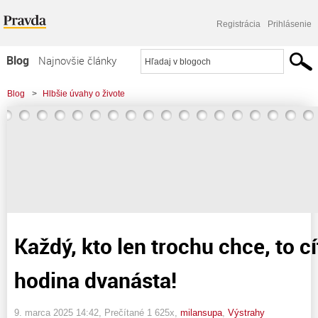
Registrácia
Prihlásenie
Blog
Najnovšie články
Najčítanejšie články
Blog
>
Hlbšie úvahy o živote
Najkomentovanejšie články
>
Každý, kto len trochu chce, to cíti! Odbíja hodina dvanásta!
Zoznam blogov
Komerčné blogy
Každý, kto len trochu chce, to cí
hodina dvanásta!
9. marca 2025 14:42
, Prečítané 1 625x,
milansupa
,
Výstrahy