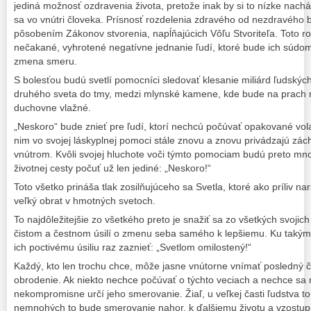
jediná možnosť ozdravenia života, pretože inak by si to nízke nach
sa vo vnútri človeka. Prísnosť rozdelenia zdravého od nezdravéh
pôsobením Zákonov stvorenia, napĺňajúcich Vôľu Stvoriteľa. Toto ro
nečakané, vyhrotené negatívne jednanie ľudí, ktoré bude ich sú
zmena smeru.
S bolesťou budú svetlí pomocníci sledovať klesanie miliárd ľudských
druhého sveta do tmy, medzi mlynské kamene, kde bude na prach 
duchovne vlažné.
„Neskoro“ bude znieť pre ľudí, ktorí nechcú počúvať opakované vol
nim vo svojej láskyplnej pomoci stále znovu a znovu privádzajú zách
vnútrom. Kvôli svojej hluchote voči týmto pomociam budú preto mn
životnej cesty počuť už len jediné: „Neskoro!“
Toto všetko prináša tlak zosilňujúceho sa Svetla, ktoré ako príliv na
veľký obrat v hmotných svetoch.
To najdôležitejšie zo všetkého preto je snažiť sa zo všetkých svojich 
čistom a čestnom úsilí o zmenu seba samého k lepšiemu. Ku tak
ich poctivému úsiliu raz zaznieť: „Svetlom omilostený!“
Každý, kto len trochu chce, môže jasne vnútorne vnímať posledný č
obrodenie. Ak niekto nechce počúvať o týchto veciach a nechce sa n
nekompromisne určí jeho smerovanie. Žiaľ, u veľkej časti ľudstva 
nemnohých to bude smerovanie nahor, k ďalšiemu životu a vzostu