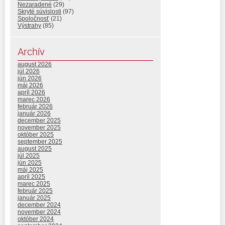
Nezaradené
(29)
Skryté súvislosti
(97)
Spoločnosť
(21)
Výstrahy
(85)
Archív
august 2026
júl 2026
jún 2026
máj 2026
apríl 2026
marec 2026
február 2026
január 2026
december 2025
november 2025
október 2025
september 2025
august 2025
júl 2025
jún 2025
máj 2025
apríl 2025
marec 2025
február 2025
január 2025
december 2024
november 2024
október 2024