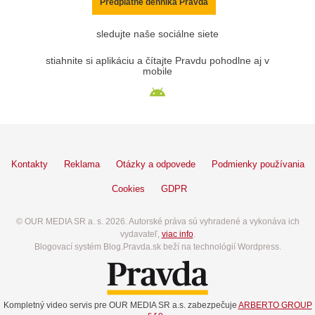
Predplatné denníka Pravda
sledujte naše sociálne siete
stiahnite si aplikáciu a čítajte Pravdu pohodlne aj v
mobile
Kontakty
Reklama
Otázky a odpovede
Podmienky používania
Cookies
GDPR
© OUR MEDIA SR a. s. 2026. Autorské práva sú vyhradené a vykonáva ich
vydavateľ,
viac info
.
Blogovací systém Blog.Pravda.sk beží na technológií Wordpress.
Kompletný video servis pre OUR MEDIA SR a.s. zabezpečuje
ARBERTO GROUP
s.r.o.
.